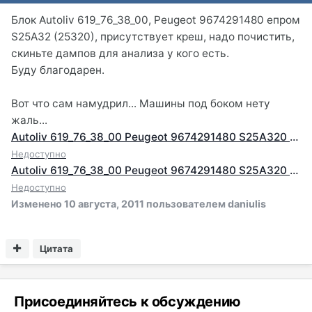
Блок Autoliv 619_76_38_00, Peugeot 9674291480 епром
S25А32 (25320), присутствует креш, надо почистить,
скиньте дампов для анализа у кого есть.
Буду благодарен.
Вот что сам намудрил... Машины под боком нету
жаль...
Autoliv 619_76_38_00 Peugeot 9674291480 S25A320 eprom crash ori.bin
Недоступно
Autoliv 619_76_38_00 Peugeot 9674291480 S25A320 eprom test.bin
Недоступно
Изменено
10 августа, 2011
пользователем daniulis
Цитата
Присоединяйтесь к обсуждению