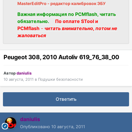
MasterEditPro - редактор калибровок ЭБУ
Важная информация по PCMflash, читать
обязательно.
По оплате STool и
PCMflash
-
читать внимательно, потом не
жаловаться
Peugeot 308, 2010 Autoliv 619_76_38_00
Автор
daniulis
10 августа, 2011
в
Подушки безопасности
Ответить
daniulis
Опубликовано
10 августа, 2011