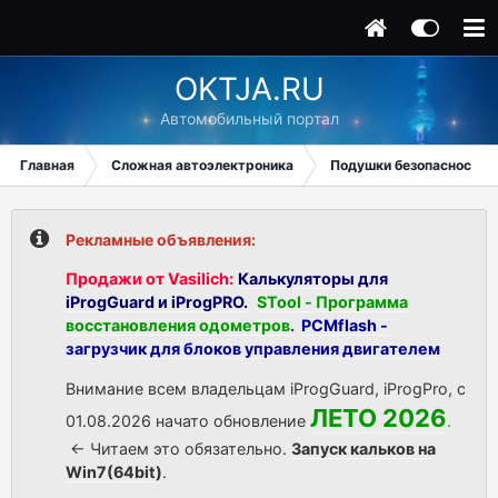
OKTJA.RU
Автомобильный портал
Главная
Сложная автоэлектроника
Подушки безопасности
Рекламные объявления:
Продажи от Vasilich:
Калькуляторы для
iProgGuard и iProgPRO.
STool - Программа
восстановления одометров
.
PCMflash -
загрузчик для блоков управления двигателем
Внимание всем владельцам iProgGuard, iProgPro, с
ЛЕТО 2026
01.08.2026 начато обновление
.
<- Читаем это обязательно.
Запуск кальков на
Win7(64bit)
.