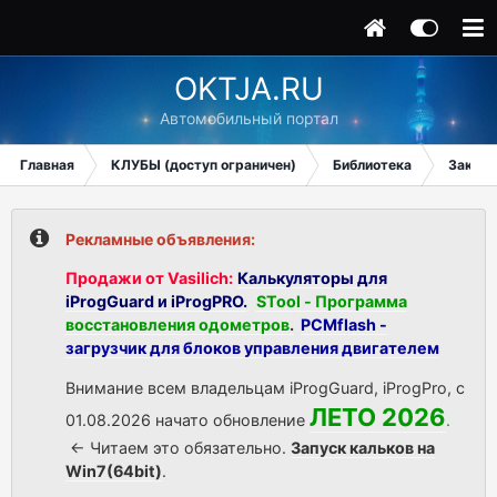
OKTJA.RU
Автомобильный портал
Главная
КЛУБЫ (доступ ограничен)
Библиотека
Заказ 
Рекламные объявления:
Продажи от Vasilich:
Калькуляторы для
iProgGuard и iProgPRO.
STool - Программа
восстановления одометров
.
PCMflash -
загрузчик для блоков управления двигателем
Внимание всем владельцам iProgGuard, iProgPro, с
ЛЕТО 2026
01.08.2026 начато обновление
.
<- Читаем это обязательно.
Запуск кальков на
Win7(64bit)
.