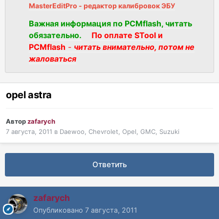
MasterEditPro - редактор калибровок ЭБУ
Важная информация по PCMflash, читать
обязательно.
По оплате STool и
PCMflash
-
читать внимательно, потом не
жаловаться
opel astra
Автор
zafarych
7 августа, 2011
в
Daewoo, Chevrolet, Opel, GMC, Suzuki
Ответить
zafarych
Опубликовано
7 августа, 2011