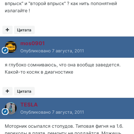
впрыск" и "второй впрыск" ? как нить попонятней
излагайте !
Цитата
mos0901
Опубликовано
7 августа, 2011
я глубоко сомниваюсь, что она вообще заведется.
Какой-то косяк в диагностике
Цитата
TESLA
Опубликовано
7 августа, 2011
Моторник осыпался стопудов. Типовая фигня на 1.6.
переходы в плате. ремонту не поддаётся. Можешь