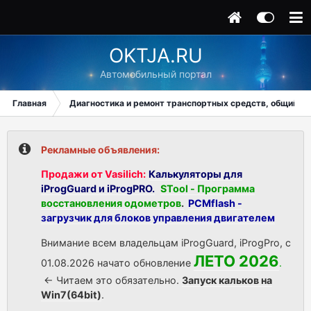
OKTJA.RU
Автомобильный портал
Главная
Диагностика и ремонт транспортных средств, общий ра
Рекламные объявления:
Продажи от Vasilich:
Калькуляторы для
iProgGuard и iProgPRO.
STool - Программа
восстановления одометров
.
PCMflash -
загрузчик для блоков управления двигателем
Внимание всем владельцам iProgGuard, iProgPro, с
ЛЕТО 2026
01.08.2026 начато обновление
.
<- Читаем это обязательно.
Запуск кальков на
Win7(64bit)
.