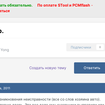
ать обязательно.
По оплате STool и PCMflash
-
аться
р.
Подписчики
0
 Yong
Создать новую тему
Ответить
а, 2011
зникновения неисправности (все со слов хозяина авто).
левую дверь. Это все дело ему кузовщики выправили или