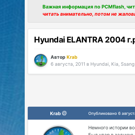
Важная информация по PCMflash, чит
читать внимательно, потом не жалов
Hyundai ELANTRA 2004 г.
Автор
Krab
6 августа, 2011
в
Hyundai, Kia, Ssang
Krab
Опубликовано
6 август
Немного истории во
Был удар в заднюю 