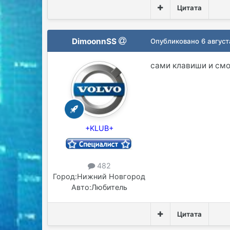
Цитата
DimoonnSS
Опубликовано
6 август
сами клавиши и смо
+KLUB+
482
Город:
Нижний Новгород
Авто:
Любитель
Цитата