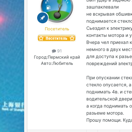
зашпаклевали
не вскрывая обшивк
поднимается стекло
Сьездил к электрик
Посетитель
контакты мотора и 
Вчера чел приехал к
немного в двух мес
91
для доступа к разь
Город:
Пермский край
повреждений электр
Авто:
Любитель
При опускании стекл
стекло опусается, а
поднимать 4в. и сте
водительской двери
а когда поднимать 
разьеме мотора.
Прошу помощи. Куда