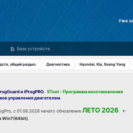
Уже з
База устройств
дств, общий раздел.
Диагностика
Hyundai, Kia, Ssang Yong
rogGuard и iProgPRO.
STool - Программа восстановления
оков управления двигателем
ЛЕТО 2026
ogPro, с 01.08.2026 начато обновление
.
<-
а Win7(64bit)
.