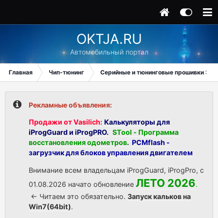
OKTJA.RU
Автомобильный портал
Главная
Чип-тюнинг
Серийные и тюнинговые прошивки ЭБУ
Рекламные объявления:
Продажи от Vasilich:
Калькуляторы для
iProgGuard и iProgPRO.
STool - Программа
восстановления одометров
.
PCMflash -
загрузчик для блоков управления двигателем
Внимание всем владельцам iProgGuard, iProgPro, с
ЛЕТО 2026
01.08.2026 начато обновление
.
<- Читаем это обязательно.
Запуск кальков на
Win7(64bit)
.