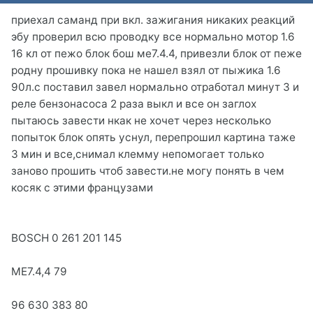
приехал саманд при вкл. зажигания никаких реакций
эбу проверил всю проводку все нормально мотор 1.6
16 кл от пежо блок бош ме7.4.4, привезли блок от пеже
родну прошивку пока не нашел взял от пыжика 1.6
90л.с поставил завел нормально отработал минут 3 и
реле бензонасоса 2 раза выкл и все он заглох
пытаюсь завести нкак не хочет через несколько
попыток блок опять уснул, перепрошил картина таже
3 мин и все,снимал клемму непомогает только
заново прошить чтоб завести.не могу понять в чем
косяк с этими французами
BOSCH 0 261 201 145
ME7.4,4 79
96 630 383 80