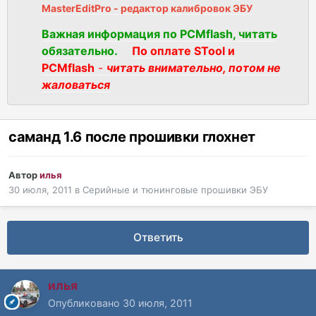
MasterEditPro - редактор калибровок ЭБУ
Важная информация по PCMflash, читать
обязательно.
По оплате STool и
PCMflash
-
читать внимательно, потом не
жаловаться
саманд 1.6 после прошивки глохнет
Автор
илья
30 июля, 2011
в
Серийные и тюнинговые прошивки ЭБУ
Ответить
илья
Опубликовано
30 июля, 2011