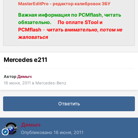
MasterEditPro - редактор калибровок ЭБУ
Важная информация по PCMflash, читать
обязательно.
По оплате STool и
PCMflash
-
читать внимательно, потом не
жаловаться
Mercedes e211
Автор
Димыч
16 июня, 2011
в
Mercedes-Benz
Ответить
Димыч
Опубликовано
16 июня, 2011