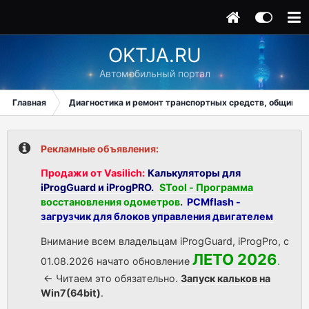
OKTJA.RU
Автомобильный портал
Главная
Диагностика и ремонт транспортных средств, общий ра
Рекламные объявления:
Продажи от Vasilich:
Калькуляторы для
iProgGuard и iProgPRO.
STool - Программа
восстановления одометров
.
PCMflash -
загрузчик для блоков управления двигателем
Внимание всем владельцам iProgGuard, iProgPro, с
ЛЕТО 2026
01.08.2026 начато обновление
.
<- Читаем это обязательно.
Запуск кальков на
Win7(64bit)
.