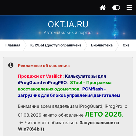
OKTJA.RU
Автомобильный портал
Главная
КЛУБЫ (доступ ограничен)
Библиотека
Схемы 
Рекламные объявления:
Продажи от Vasilich:
Калькуляторы для
iProgGuard и iProgPRO.
STool - Программа
восстановления одометров
.
PCMflash -
загрузчик для блоков управления двигателем
Внимание всем владельцам iProgGuard, iProgPro, с
ЛЕТО 2026
01.08.2026 начато обновление
.
<- Читаем это обязательно.
Запуск кальков на
Win7(64bit)
.