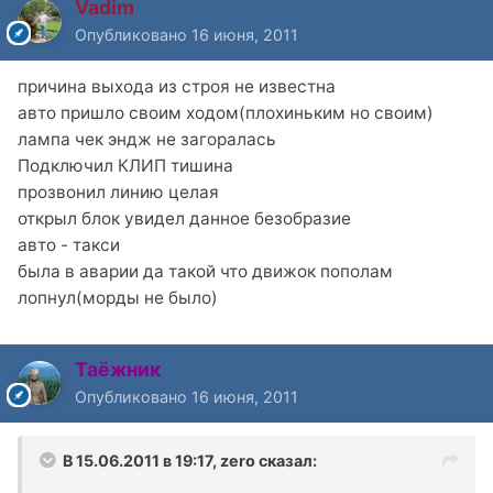
Vadim
Опубликовано
16 июня, 2011
причина выхода из строя не известна
авто пришло своим ходом(плохиньким но своим)
лампа чек эндж не загоралась
Подключил КЛИП тишина
прозвонил линию целая
открыл блок увидел данное безобразие
авто - такси
была в аварии да такой что движок пополам
лопнул(морды не было)
Таёжник
Опубликовано
16 июня, 2011
В 15.06.2011 в 19:17, zero сказал: