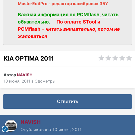
MasterEditPro - редактор калибровок ЭБУ
Важная информация по PCMflash, читать
обязательно.
По оплате STool и
PCMflash
-
читать внимательно, потом не
жаловаться
KIA OPTIMA 2011
Автор
NAVISH
10 июня, 2011
в
Одометры
Ответить
NAVISH
Опубликовано
10 июня, 2011