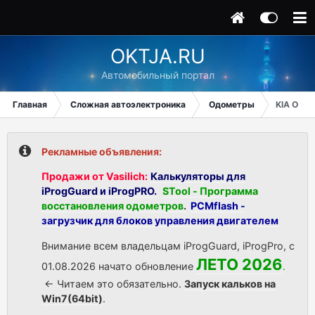
OKTJA.RU
Автомобильный портал
Главная
Сложная автоэлектроника
Одометры
KIA OPTI
Рекламные объявления:
Продажи от Vasilich:
Калькуляторы для
iProgGuard и iProgPRO.
STool - Программа
восстановления одометров
.
PCMflash -
загрузчик для блоков управления двигателем
Внимание всем владельцам iProgGuard, iProgPro, с
ЛЕТО 2026
01.08.2026 начато обновление
.
<- Читаем это обязательно.
Запуск кальков на
Win7(64bit)
.